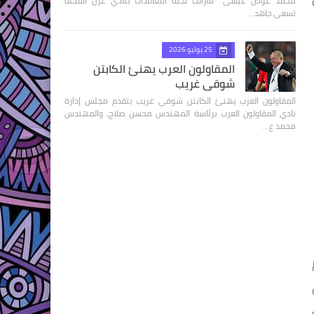
محمد عوض عيسى مازالت لجنة التعاقدات بنادي غزل المحلة
تسعى جاهد…
25 يوليو 2026
المقاولون العرب يهنئ الكابتن
شوقي غريب
المقاولون العرب يهنئ الكابتن شوقي غريب يتقدم مجلس إدارة
نادي المقاولون العرب برئاسة المهندس محسن صلاح، والمهندس
محمد ع…