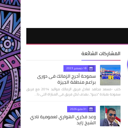
المشاركات الشائعة
18 ديسمبر 2023
سموحة أحرج الزمالك فى دورى
براعم منطقة الجيزة
كتب -مسعد مجاهد تعادل فريق الزمالك مواليد 2014 مع فريق
سموحة بقيادة "ديبو"، بهدف لكل فريق فى المباراة التى دا…
31 مايو 2026
وعد فكري الهواري لعمومية نادي
الشيخ زايد