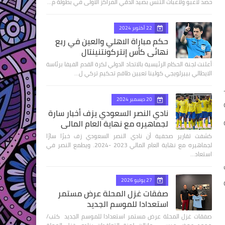
حصد لاعبو ولاعبات التنس بصيد الدقي المراكز الاولى في بطولة م…
22 أكتوبر 2024
حكم مباراة الاهلي والعين في ربع
نهائى كأس إنتركونتنينتال
أعلنت لجنة الحكام الرئيسية بالاتحاد الدولي لكرة القدم الفيفا برئاسة
الايطالي بييرلويجي كولينا تعيين طاقم تحكيم تركي ل…
20 ديسمبر 2024
نادي النصر السعودي يزف أخبار سارة
لجماهيره مع نهاية العام المالي
كشفت تقارير صحفية أن نادي النصر السعودي زف خبرًا سارًا
لجماهيره مع نهاية العام المالي 2023 -2024. ويطمع النصر في
استعاد…
27 يوليو 2026
صفقات غزل المحلة عرض مستمر
استعدادا للموسم الجديد
صفقات غزل المحلة عرض مستمر استعدادا للموسم الجديد كتب/