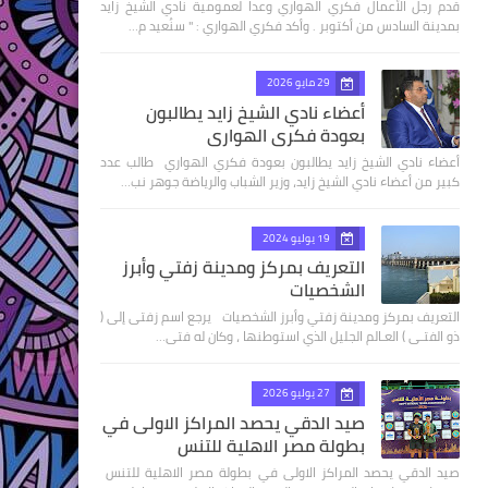
قدم رجل الأعمال فكري الهواري وعدا لعمومية نادي الشيخ زايد
بمدينة السادس من أكتوبر . وأكد فكري الهواري : " سنُعيد م…
29 مايو 2026
أعضاء نادي الشيخ زايد يطالبون
بعودة فكري الهواري
أعضاء نادي الشيخ زايد يطالبون بعودة فكري الهواري طالب عدد
كبير من أعضاء نادي الشيخ زايد، وزير الشباب والرياضة جوهر نب…
19 يوليو 2024
التعريف بمركز ومدينة زفتي وأبرز
الشخصيات
التعريف بمركز ومدينة زفتي وأبرز الشخصيات يرجع اسم زفتى إلى (
ذو الفتـى ) العـالم الجليل الذي استوطنها ، وكان له فتى…
27 يوليو 2026
صيد الدقي يحصد المراكز الاولى في
بطولة مصر الاهلية للتنس
صيد الدقي يحصد المراكز الاولى في بطولة مصر الاهلية للتنس