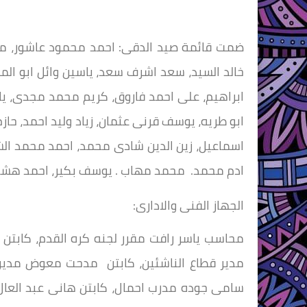
ضمت قائمة صيد الدقى: احمد محمود عاشور، 
خالد السيد، سعد اشرف سعد، ياسين وائل ابو ا
ابراهيم، على احمد فاروق، كريم محمد مجدى، ي
ابو طريه، يوسف قرنى عثمان، زياد وليد احمد، ح
اسماعيل، زين الدين شادى محمد، احمد محمد ال
ادم محمد. محمد مهاب . يوسف بكير، احمد هشا
الجهاز الفنى والادارى:
محاسب ياسر رافت مقرر لجنه كره القدم، كابتن 
مدير قطاع الناشئين، كابتن مدحت معوض مدير 
سامى جوده مدرب احمال، كابتن هانى عبد العال