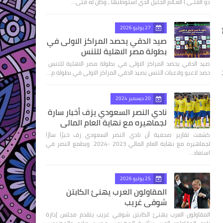
ذو الفتـى ) العـالم الجليل الذي استوطنها ، وكان له فتى…
ع
27 يوليو 2026
صيد الدقي يحصد المراكز الاولى في
بطولة مصر الاهلية للتنس
صيد الدقي يحصد المراكز الاولى في بطولة مصر الاهلية للتنس
حصد لاعبو ولاعبات التنس بصيد الدقي المراكز الاولى في بطولة م…
20 ديسمبر 2024
نادي النصر السعودي يزف أخبار سارة
لجماهيره مع نهاية العام المالي
كشفت تقارير صحفية أن نادي النصر السعودي زف خبرًا سارًا
لجماهيره مع نهاية العام المالي 2023 -2024. ويطمع النصر في
استعاد…
25 يوليو 2026
المقاولون العرب يهنئ الكابتن
شوقي غريب
المقاولون العرب يهنئ الكابتن شوقي غريب يتقدم مجلس إدارة