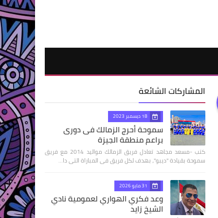
المشاركات الشائعة
18 ديسمبر 2023
سموحة أحرج الزمالك فى دورى
براعم منطقة الجيزة
كتب -مسعد مجاهد تعادل فريق الزمالك مواليد 2014 مع فريق
سموحة بقيادة "ديبو"، بهدف لكل فريق فى المباراة التى دا…
31 مايو 2026
وعد فكري الهواري لعمومية نادي
الشيخ زايد