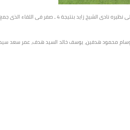
فاز فريق كره القدم مواليد 2009 بصيد الدقي على نظيره نادى الشيخ زايد بنتيجة 4 ـ صفر فى اللقاء الذى جم
ف وسام محمود هدفين، يوسف خالد السيد هدف، عمر سعد سيد