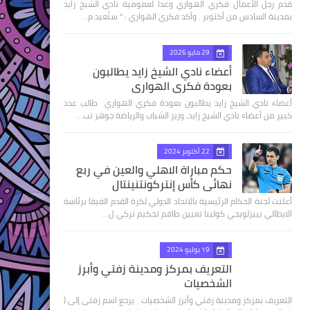
قدم رجل الأعمال فكري الهواري وعدا لعمومية نادي الشيخ زايد
بمدينة السادس من أكتوبر . وأكد فكري الهواري : " سنُعيد م…
29 مايو 2026
أعضاء نادي الشيخ زايد يطالبون
بعودة فكري الهواري
أعضاء نادي الشيخ زايد يطالبون بعودة فكري الهواري طالب عدد
كبير من أعضاء نادي الشيخ زايد، وزير الشباب والرياضة جوهر نب…
22 أكتوبر 2024
حكم مباراة الاهلي والعين في ربع
نهائى كأس إنتركونتنينتال
أعلنت لجنة الحكام الرئيسية بالاتحاد الدولي لكرة القدم الفيفا برئاسة
الايطالي بييرلويجي كولينا تعيين طاقم تحكيم تركي ل…
19 يوليو 2024
التعريف بمركز ومدينة زفتي وأبرز
الشخصيات
التعريف بمركز ومدينة زفتي وأبرز الشخصيات يرجع اسم زفتى إلى (