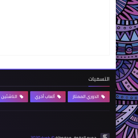
التسميات
الدوري الممتاز
ألعاب أخري
الناشئين
جميع الحقوق محفوظة
كورة 3030
©