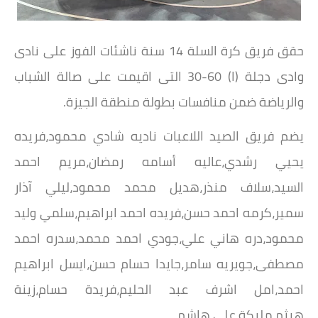
حقق فريق كرة السلة 14 سنة ناشئات الفوز على نادى
وادى دجلة (ا) 60-30 التى اقيمت على صالة الشباب
والرياضة ضمن منافسات بطولة منطقة الجيزة.
يضم فريق الصيد اللاعبات ناديه شادي محمود،فريده
يحيي رشدي،عاليه أسامه رمضان،مريم احمد
السيد،سلاف منذر،هديل محمد محمود،ليلي آذار
سمير،كرمه احمد حسن،فريده احمد ابراهيم،سلمي وليد
محمود،دره هاني علي،جودي احمد محمد،سدره احمد
مصطفى،جويريه سامر،جايدا حسام حسن،ايسل ابراهيم
احمد،امل اشرف عبد الحليم،فريدة حسام،زينة
هيثم،مليكة علي هاشم