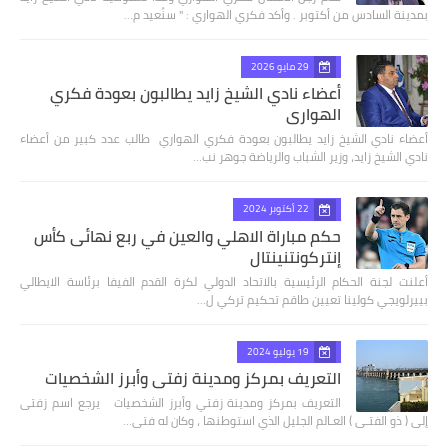
بمدينة السادس من أكتوبر . وأكد فكري الهواري : " سنُعيد م…
29 مايو 2026
أعضاء نادي الشيخ زايد يطالبون بعودة فكري
الهواري
أعضاء نادي الشيخ زايد يطالبون بعودة فكري الهواري طالب عدد كبير من أعضاء
نادي الشيخ زايد، وزير الشباب والرياضة جوهر نب…
22 أكتوبر 2024
حكم مباراة الاهلي والعين في ربع نهائى كأس
إنتركونتنينتال
أعلنت لجنة الحكام الرئيسية بالاتحاد الدولي لكرة القدم الفيفا برئاسة الايطالي
بييرلويجي كولينا تعيين طاقم تحكيم تركي ل…
19 يوليو 2024
التعريف بمركز ومدينة زفتي وأبرز الشخصيات
التعريف بمركز ومدينة زفتي وأبرز الشخصيات يرجع اسم زفتى
إلى ( ذو الفتـى ) العـالم الجليل الذي استوطنها ، وكان له فتى…