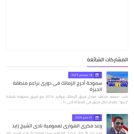
المشاركات الشائعة
18 ديسمبر 2023
سموحة أحرج الزمالك فى دورى براعم منطقة
الجيزة
كتب -مسعد مجاهد تعادل فريق الزمالك مواليد 2014 مع فريق سموحة بقيادة
"ديبو"، بهدف لكل فريق فى المباراة التى دا…
31 مايو 2026
وعد فكري الهواري لعمومية نادي الشيخ زايد
قدم رجل الأعمال فكري الهواري وعدا لعمومية نادي الشيخ زايد