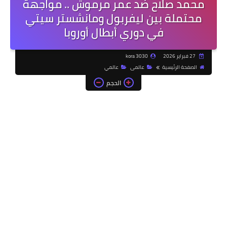
محمد صلاح ضد عمر مرموش .. مواجهة
محتملة بين ليفربول ومانشستر سيتي
في دوري أبطال أوروبا
27 فبراير 2026
kora 3030
الصفحة الرئيسية
عالمى
عالمي
الحجم