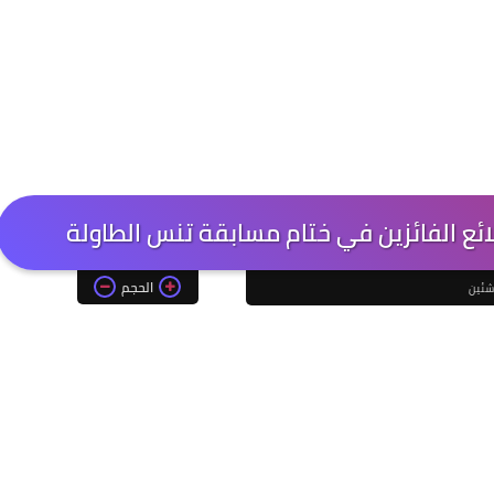
ائع الفائزين في ختام مسابقة تنس الطاولة
الحجم
اشئين