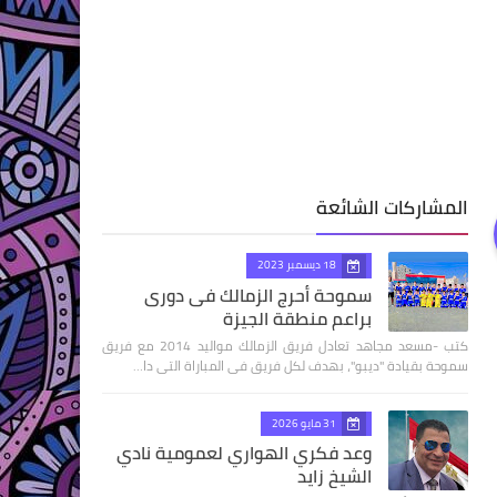
المشاركات الشائعة
18 ديسمبر 2023
سموحة أحرج الزمالك فى دورى
براعم منطقة الجيزة
كتب -مسعد مجاهد تعادل فريق الزمالك مواليد 2014 مع فريق
سموحة بقيادة "ديبو"، بهدف لكل فريق فى المباراة التى دا…
31 مايو 2026
وعد فكري الهواري لعمومية نادي
الشيخ زايد