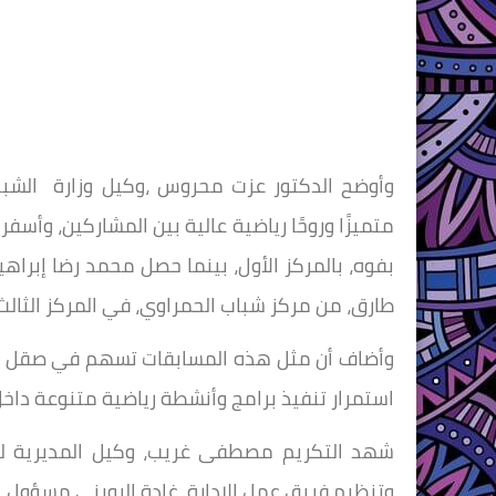
وأوضح الدكتور عزت محروس ،وكيل وزارة الشبا
متميزًا وروحًا رياضية عالية بين المشاركين، وأسف
بفوه، بالمركز الأول، بينما حصل محمد رضا إبراهي
طارق، من مركز شباب الحمراوي، في المركز الثالث
وأضاف أن مثل هذه المسابقات تسهم في صقل مهارا
استمرار تنفيذ برامج وأنشطة رياضية متنوعة داخل
شهد التكريم مصطفى غريب، وكيل المديرية للشب
وتنظيم فريق عمل الإدارة، غادة الرويني مسؤول 