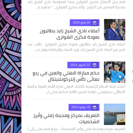
قدم رجل الأعمال فكري الهواري وعدا لعمومية نادي الشيخ زايد
بمدينة السادس من أكتوبر . وأكد فكري الهواري : " سنُعيد م…
29 مايو 2026
أعضاء نادي الشيخ زايد يطالبون
بعودة فكري الهواري
أعضاء نادي الشيخ زايد يطالبون بعودة فكري الهواري طالب عدد
كبير من أعضاء نادي الشيخ زايد، وزير الشباب والرياضة جوهر نب…
22 أكتوبر 2024
حكم مباراة الاهلي والعين في ربع
نهائى كأس إنتركونتنينتال
أعلنت لجنة الحكام الرئيسية بالاتحاد الدولي لكرة القدم الفيفا برئاسة
الايطالي بييرلويجي كولينا تعيين طاقم تحكيم تركي ل…
19 يوليو 2024
التعريف بمركز ومدينة زفتي وأبرز
الشخصيات
التعريف بمركز ومدينة زفتي وأبرز الشخصيات يرجع اسم زفتى إلى (