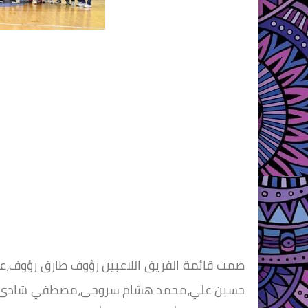
ضمت قائمة الفريق اللاعبين رؤوف طارق رؤوف،ع
حسين علي،محمد هشام سروجى،مصطفي شادى الشج