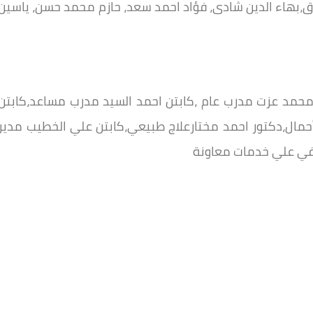
ق،بهاء الدين شادى، فؤاد احمد سعد، حازم محمد حسن، ياسين
 محمد عزت مدرب عام ،كابتن احمد السيد مدرب مساعد،كابتن
ال،دكتور احمد مختارعلاج طبيعي،كابتن علي الخطيب مدير
في علي خدمات معاونة