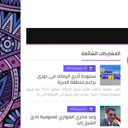
المشاركات الشائعة
18 ديسمبر 2023
سموحة أحرج الزمالك فى دورى
براعم منطقة الجيزة
كتب -مسعد مجاهد تعادل فريق الزمالك مواليد 2014 مع فريق
سموحة بقيادة "ديبو"، بهدف لكل فريق فى المباراة التى دا…
31 مايو 2026
وعد فكري الهواري لعمومية نادي
الشيخ زايد