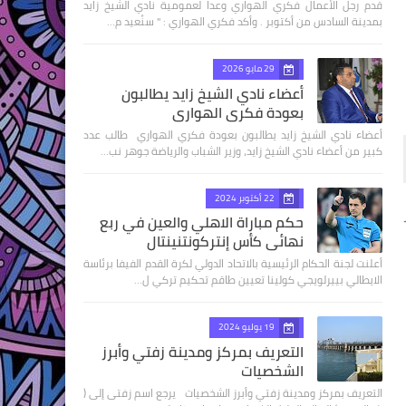
قدم رجل الأعمال فكري الهواري وعدا لعمومية نادي الشيخ زايد
بمدينة السادس من أكتوبر . وأكد فكري الهواري : " سنُعيد م…
29 مايو 2026
أعضاء نادي الشيخ زايد يطالبون
بعودة فكري الهواري
أعضاء نادي الشيخ زايد يطالبون بعودة فكري الهواري طالب عدد
كبير من أعضاء نادي الشيخ زايد، وزير الشباب والرياضة جوهر نب…
22 أكتوبر 2024
ر
حكم مباراة الاهلي والعين في ربع
نهائى كأس إنتركونتنينتال
أعلنت لجنة الحكام الرئيسية بالاتحاد الدولي لكرة القدم الفيفا برئاسة
الايطالي بييرلويجي كولينا تعيين طاقم تحكيم تركي ل…
19 يوليو 2024
التعريف بمركز ومدينة زفتي وأبرز
الشخصيات
التعريف بمركز ومدينة زفتي وأبرز الشخصيات يرجع اسم زفتى إلى (