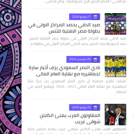
ذو الفتـى ) العـالم الجليل الذي استوطنها ، وكان له فتى…
27 يوليو 2026
صيد الدقي يحصد المراكز الاولى في
بطولة مصر الاهلية للتنس
صيد الدقي يحصد المراكز الاولى في بطولة مصر الاهلية للتنس
حصد لاعبو ولاعبات التنس بصيد الدقي المراكز الاولى في بطولة م…
20 ديسمبر 2024
نادي النصر السعودي يزف أخبار سارة
لجماهيره مع نهاية العام المالي
كشفت تقارير صحفية أن نادي النصر السعودي زف خبرًا سارًا
لجماهيره مع نهاية العام المالي 2023 -2024. ويطمع النصر في
استعاد…
25 يوليو 2026
المقاولون العرب يهنئ الكابتن
شوقي غريب
المقاولون العرب يهنئ الكابتن شوقي غريب يتقدم مجلس إدارة