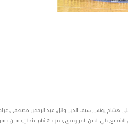
لي هشام يونس، سيف الدين وائل، عبد الرحمن مصطفي،مراد
يع،علي الدين تامر وفيق ،حمزة هشام عثمان،حسين ياسر