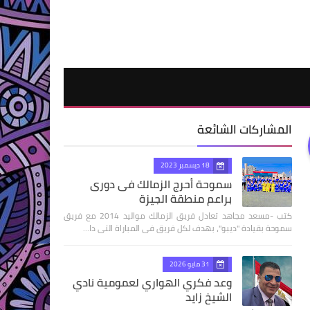
المشاركات الشائعة
18 ديسمبر 2023
سموحة أحرج الزمالك فى دورى
براعم منطقة الجيزة
كتب -مسعد مجاهد تعادل فريق الزمالك مواليد 2014 مع فريق
سموحة بقيادة "ديبو"، بهدف لكل فريق فى المباراة التى دا…
31 مايو 2026
وعد فكري الهواري لعمومية نادي
الشيخ زايد