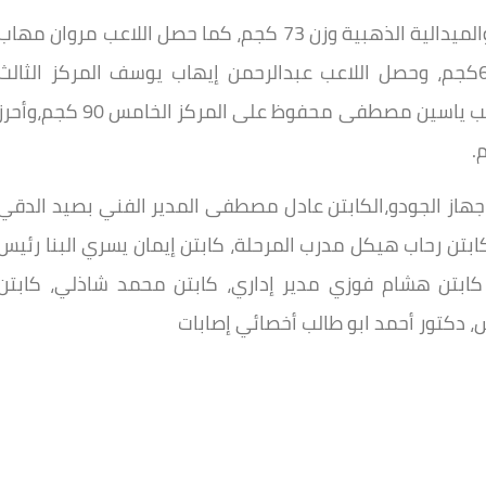
حيث حصل اللاعب مالك رحاب هيكل المركز الأول والميدالية الذهبية وزن 73 كجم، كما حصل اللاعب مروان مها
ابو زيد المركز الثاني والميدالية الفضيه وزن 66كجم، وحصل اللاعب عبدالرحمن إيهاب يوسف المركز الثالث
والميدالية البرونزية وزن 81 كجم، بينما حصل اللاعب ياسين مصطفى محفوظ على المركز الخامس 90 كجم،وأ
 جهاز الجودو،الكابتن عادل مصطفى المدير الفني بصيد الدقي
ابتن رحاب هيكل مدرب المرحلة، كابتن إيمان يسري البنا رئيس
 كابتن هشام فوزي مدير إداري، كابتن محمد شاذلي، كابتن
، دكتور أحمد ابو طالب أخصائي إصابات