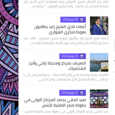
قدم رجل الأعمال فكري الهواري وعدا لعمومية نادي الشيخ زايد
بمدينة السادس من أكتوبر . وأكد فكري الهواري : " سنُعيد م…
29 مايو 2026
أعضاء نادي الشيخ زايد يطالبون
بعودة فكري الهواري
أعضاء نادي الشيخ زايد يطالبون بعودة فكري الهواري طالب عدد
كبير من أعضاء نادي الشيخ زايد، وزير الشباب والرياضة جوهر نب…
19 يوليو 2024
 16 سنة
التعريف بمركز ومدينة زفتي وأبرز
الشخصيات
ز
التعريف بمركز ومدينة زفتي وأبرز الشخصيات يرجع اسم زفتى إلى (
ذو الفتـى ) العـالم الجليل الذي استوطنها ، وكان له فتى…
27 يوليو 2026
صيد الدقي يحصد المراكز الاولى في
بطولة مصر الاهلية للتنس
صيد الدقي يحصد المراكز الاولى في بطولة مصر الاهلية للتنس