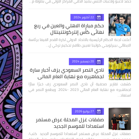
حصد لاعبو ولاعبات التنس بصيد الدقي المراكز الاولى في بطولة م…
22 أكتوبر 2024
حكم مباراة الاهلي والعين في ربع
نهائى كأس إنتركونتنينتال
أعلنت لجنة الحكام الرئيسية بالاتحاد الدولي لكرة القدم الفيفا برئاسة
الايطالي بييرلويجي كولينا تعيين طاقم تحكيم تركي ل…
20 ديسمبر 2024
نادي النصر السعودي يزف أخبار سارة
لجماهيره مع نهاية العام المالي
كشفت تقارير صحفية أن نادي النصر السعودي زف خبرًا سارًا
لجماهيره مع نهاية العام المالي 2023 -2024. ويطمع النصر في
استعاد…
27 يوليو 2026
صفقات غزل المحلة عرض مستمر
استعدادا للموسم الجديد
صفقات غزل المحلة عرض مستمر استعدادا للموسم الجديد كتب/