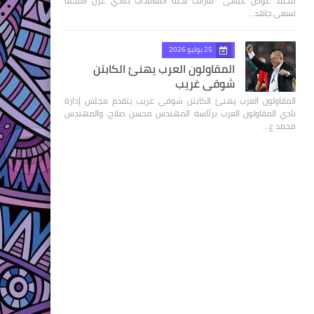
محمد عوض عيسى مازالت لجنة التعاقدات بنادي غزل المحلة
تسعى جاهد…
25 يوليو 2026
المقاولون العرب يهنئ الكابتن
شوقي غريب
المقاولون العرب يهنئ الكابتن شوقي غريب يتقدم مجلس إدارة
نادي المقاولون العرب برئاسة المهندس محسن صلاح، والمهندس
محمد ع…