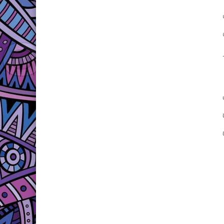
ب
حرز