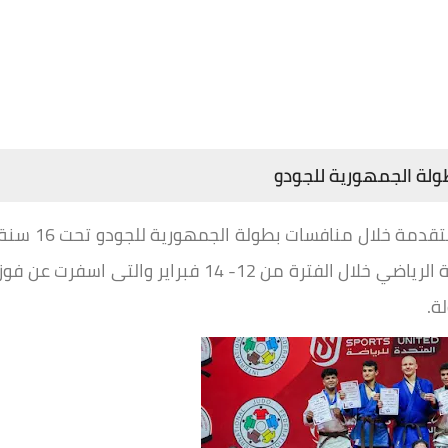
بطولة الجمهورية للجودو
استطاع فريق الجودو بنادي الصيد تحقيق نتائج متقدمة خلال منافسات بطولة الجمهورية للجودو تحت
ناشئين وناشئات والتى اقيمت بنادي إتحاد الشرطة الرياضي خلال الفترة من 12- 14 فبراير والتى اسفرت عن فو
ة.