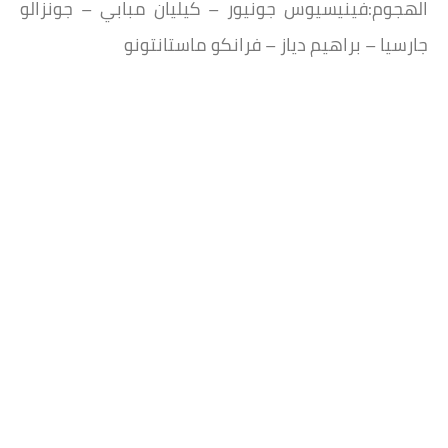
الهجوم:فينيسيوس جونيور – كيليان مبابي – جونزالو
جارسيا – براهيم دياز – فرانكو ماستانتونو