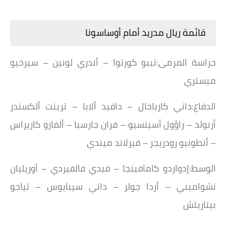
قائمة ريال مدريد أمام أوساسونا
حراسة المرمى:تيبو كورتوا – أندري لونين – سيرخيو
ميستري
الدفاع:داني كارباخال – دافيد ألابا – ترينت ألكسندر
أرنولد – راؤول أسينسيو – فران جارسيا – ألفارو كاريراس
– أنطونيو رودريجر – فيرلاند ميندي
الوسط:إدواردو كامافينجا – فيدي فالفيردي – أوريليان
تشواميني – أردا جولر – داني سيبايوس – تياجو
بيتاريتش