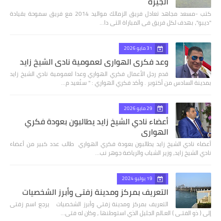
الجيزة
كتب -مسعد مجاهد تعادل فريق الزمالك مواليد 2014 مع فريق سموحة بقيادة
"ديبو"، بهدف لكل فريق فى المباراة التى دا…
31 مايو 2026
وعد فكري الهواري لعمومية نادي الشيخ زايد
قدم رجل الأعمال فكري الهواري وعدا لعمومية نادي الشيخ زايد
بمدينة السادس من أكتوبر . وأكد فكري الهواري : " سنُعيد م…
29 مايو 2026
أعضاء نادي الشيخ زايد يطالبون بعودة فكري
الهواري
أعضاء نادي الشيخ زايد يطالبون بعودة فكري الهواري طالب عدد كبير من أعضاء
نادي الشيخ زايد، وزير الشباب والرياضة جوهر نب…
19 يوليو 2024
التعريف بمركز ومدينة زفتي وأبرز الشخصيات
التعريف بمركز ومدينة زفتي وأبرز الشخصيات يرجع اسم زفتى
إلى ( ذو الفتـى ) العـالم الجليل الذي استوطنها ، وكان له فتى…