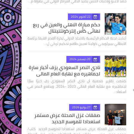
حصد لاعبو ولاعبات التنس بصيد الدقي المراكز الاولى في بطولة م…
22 أكتوبر 2024
حكم مباراة الاهلي والعين في ربع
نهائى كأس إنتركونتنينتال
أعلنت لجنة الحكام الرئيسية بالاتحاد الدولي لكرة القدم الفيفا برئاسة
الايطالي بييرلويجي كولينا تعيين طاقم تحكيم تركي ل…
20 ديسمبر 2024
نادي النصر السعودي يزف أخبار سارة
لجماهيره مع نهاية العام المالي
كشفت تقارير صحفية أن نادي النصر السعودي زف خبرًا سارًا
لجماهيره مع نهاية العام المالي 2023 -2024. ويطمع النصر في
استعاد…
27 يوليو 2026
صفقات غزل المحلة عرض مستمر
استعدادا للموسم الجديد
صفقات غزل المحلة عرض مستمر استعدادا للموسم الجديد كتب/