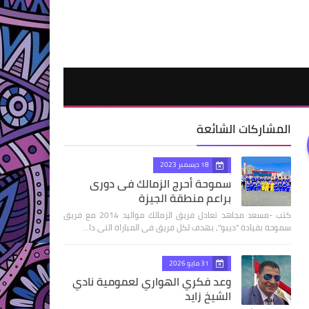
المشاركات الشائعة
18 ديسمبر 2023
سموحة أحرج الزمالك فى دورى
براعم منطقة الجيزة
كتب -مسعد مجاهد تعادل فريق الزمالك مواليد 2014 مع فريق
سموحة بقيادة "ديبو"، بهدف لكل فريق فى المباراة التى دا…
31 مايو 2026
وعد فكري الهواري لعمومية نادي
الشيخ زايد