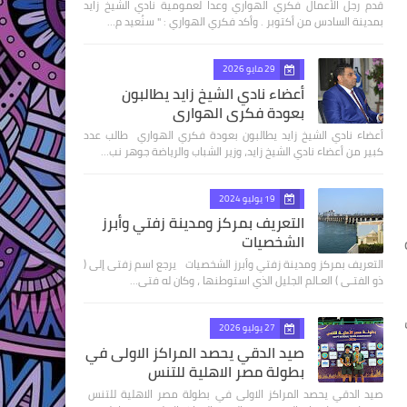
قدم رجل الأعمال فكري الهواري وعدا لعمومية نادي الشيخ زايد
بمدينة السادس من أكتوبر . وأكد فكري الهواري : " سنُعيد م…
29 مايو 2026
أعضاء نادي الشيخ زايد يطالبون
بعودة فكري الهواري
أعضاء نادي الشيخ زايد يطالبون بعودة فكري الهواري طالب عدد
كبير من أعضاء نادي الشيخ زايد، وزير الشباب والرياضة جوهر نب…
19 يوليو 2024
التعريف بمركز ومدينة زفتي وأبرز
الشخصيات
التعريف بمركز ومدينة زفتي وأبرز الشخصيات يرجع اسم زفتى إلى (
ذو الفتـى ) العـالم الجليل الذي استوطنها ، وكان له فتى…
27 يوليو 2026
صيد الدقي يحصد المراكز الاولى في
بطولة مصر الاهلية للتنس
صيد الدقي يحصد المراكز الاولى في بطولة مصر الاهلية للتنس