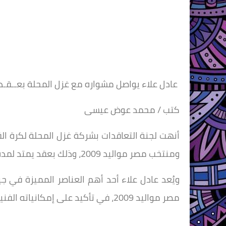
عادل علاء يواصل مشواره مع غزل المحلة بعــقـد يمـتد ل
كتب / محمد عوض عيسى
أنهت لجنة التعاقدات بشركة غزل المحلة لكرة القد
ومنتخب مصر مواليد 2009، وذلك بعقد يمتد لمدة 3 سنوات.
ويُعد عادل علاء أحد أهم العناصر المميزة في 
مصر مواليد 2009، في تأكيد على إمكانياته الفنية والقيادية داخل الملعب.