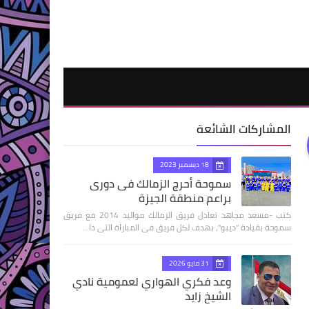
المشاركات الشائعة
18 ديسمبر 2023
سموحة أحرج الزمالك فى دورى
براعم منطقة الجيزة
كتب -مسعد مجاهد تعادل فريق الزمالك مواليد 2014 مع فريق
سموحة بقيادة "ديبو"، بهدف لكل فريق فى المباراة التى دا…
31 مايو 2026
وعد فكري الهواري لعمومية نادي
الشيخ زايد