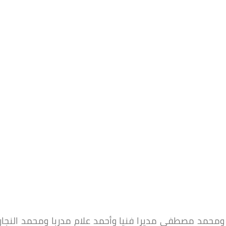
 ومحمد مصطفى مديرا فنيا وأحمد علام مدربا ومحمد النجار