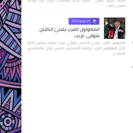
محمد عوض عيسى مازالت لجنة التعاقدات بنادي غزل المحلة
تسعى جاهد…
25 يوليو 2026
المقاولون العرب يهنئ الكابتن
شوقي غريب
المقاولون العرب يهنئ الكابتن شوقي غريب يتقدم مجلس إدارة
نادي المقاولون العرب برئاسة المهندس محسن صلاح، والمهندس
محمد ع…