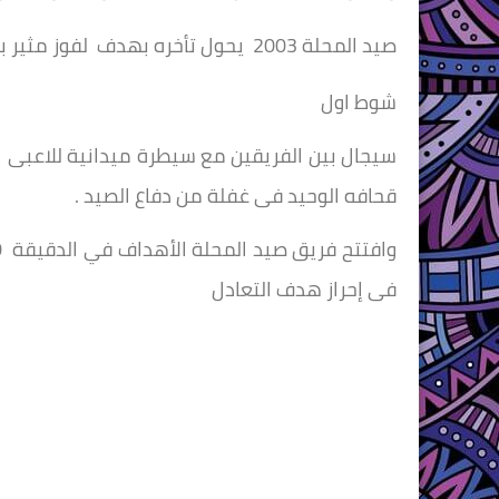
صيد المحلة 2003 يحول تأخره بهدف لفوز مثير بثلاثية أمام قحافة بالتصفيات النهائية لبطولة منطقة الغربية
شوط اول
سيجال بين الفريقين مع سيطرة ميدانية للاعب
قحافه الوحيد فى غفلة من دفاع الصيد .
فى إحراز هدف التعادل