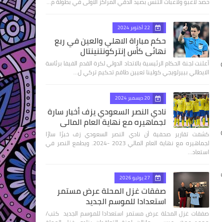
حصد لاعبو ولاعبات التنس بصيد الدقي المراكز الاولى في بطولة م…
22 أكتوبر 2024
حكم مباراة الاهلي والعين في ربع
نهائى كأس إنتركونتنينتال
أعلنت لجنة الحكام الرئيسية بالاتحاد الدولي لكرة القدم الفيفا برئاسة
الايطالي بييرلويجي كولينا تعيين طاقم تحكيم تركي ل…
20 ديسمبر 2024
نادي النصر السعودي يزف أخبار سارة
لجماهيره مع نهاية العام المالي
كشفت تقارير صحفية أن نادي النصر السعودي زف خبرًا سارًا
لجماهيره مع نهاية العام المالي 2023 -2024. ويطمع النصر في
استعاد…
27 يوليو 2026
صفقات غزل المحلة عرض مستمر
استعدادا للموسم الجديد
صفقات غزل المحلة عرض مستمر استعدادا للموسم الجديد كتب/