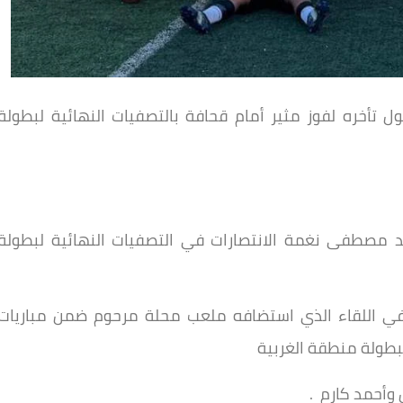
راة الـ4 أهداف.. صيد المحلة 2003 يحول تأخره لفوز مثير أمام قحافة بالتصفيات النهائية لبطولة
لمحلة 2003" بقيادة محمد مصطفى نغمة الانتصارات في التصفيات النهائية لبطولة
د الفوز الذي حققه أمام قحافة بنتيجة 1/3 في اللقاء الذي استضافه ملعب محلة مرحوم ضمن مباريات
 لبطولة منطقة الغربية
وأحمد كارم .