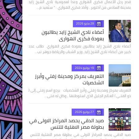
قدم رجل الأعمال فكري الهواري وعدا لعمومية نادي الشيخ زايد
بمدينة السادس من أكتوبر . وأكد فكري الهواري : " سنُعيد م…
29 مايو 2026
أعضاء نادي الشيخ زايد يطالبون
بعودة فكري الهواري
أعضاء نادي الشيخ زايد يطالبون بعودة فكري الهواري طالب عدد
كبير من أعضاء نادي الشيخ زايد، وزير الشباب والرياضة جوهر نب…
19 يوليو 2024
التعريف بمركز ومدينة زفتي وأبرز
الشخصيات
التعريف بمركز ومدينة زفتي وأبرز الشخصيات يرجع اسم زفتى إلى (
ذو الفتـى ) العـالم الجليل الذي استوطنها ، وكان له فتى…
27 يوليو 2026
صيد الدقي يحصد المراكز الاولى في
بطولة مصر الاهلية للتنس
صيد الدقي يحصد المراكز الاولى في بطولة مصر الاهلية للتنس