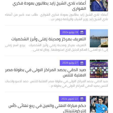
أعضاء نادي الشيخ زايد يطالبون بعودة فكري
الهواري
أعضاء نادي الشيخ زايد يطالبون بعودة فكري الهواري طالب عدد كبير من أعضاء
نادي الشيخ زايد، وزير الشباب والرياضة جوهر نب…
19 يوليو 2024
التعريف بمركز ومدينة زفتي وأبرز الشخصيات
التعريف بمركز ومدينة زفتي وأبرز الشخصيات يرجع اسم زفتى
إلى ( ذو الفتـى ) العـالم الجليل الذي استوطنها ، وكان له فتى…
27 يوليو 2026
صيد الدقي يحصد المراكز الاولى في بطولة مصر
الاهلية للتنس
صيد الدقي يحصد المراكز الاولى في بطولة مصر الاهلية للتنس حصد لاعبو ولاعبات
التنس بصيد الدقي المراكز الاولى في بطولة م…
22 أكتوبر 2024
حكم مباراة الاهلي والعين في ربع نهائى كأس
إنتركونتنينتال