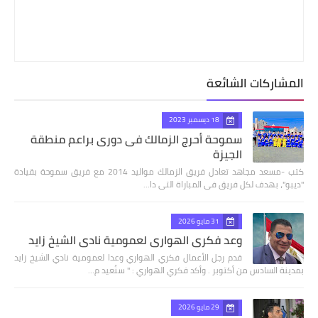
المشاركات الشائعة
18 ديسمبر 2023
سموحة أحرج الزمالك فى دورى براعم منطقة
الجيزة
كتب -مسعد مجاهد تعادل فريق الزمالك مواليد 2014 مع فريق سموحة بقيادة
"ديبو"، بهدف لكل فريق فى المباراة التى دا…
31 مايو 2026
وعد فكري الهواري لعمومية نادي الشيخ زايد
قدم رجل الأعمال فكري الهواري وعدا لعمومية نادي الشيخ زايد
بمدينة السادس من أكتوبر . وأكد فكري الهواري : " سنُعيد م…
29 مايو 2026