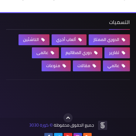
التسميات
الدوري الممتاز
ألعاب أخري
الناشئين
تقارير
دوري المظاليم
عالمى
عالمي
مقالات
منوعات
جميع الحقوق محفوظة
كورة 3030
©