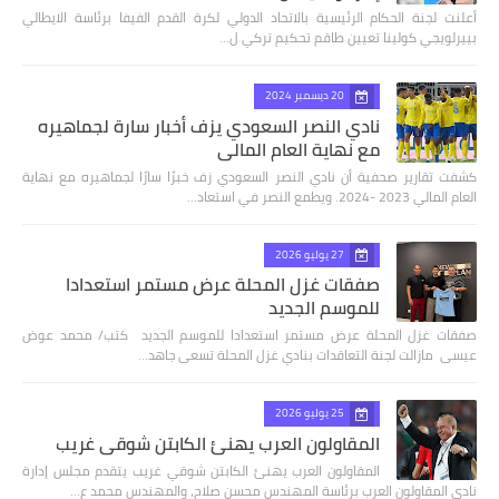
أعلنت لجنة الحكام الرئيسية بالاتحاد الدولي لكرة القدم الفيفا برئاسة الايطالي
بييرلويجي كولينا تعيين طاقم تحكيم تركي ل…
20 ديسمبر 2024
نادي النصر السعودي يزف أخبار سارة لجماهيره
مع نهاية العام المالي
كشفت تقارير صحفية أن نادي النصر السعودي زف خبرًا سارًا لجماهيره مع نهاية
العام المالي 2023 -2024. ويطمع النصر في استعاد…
27 يوليو 2026
صفقات غزل المحلة عرض مستمر استعدادا
للموسم الجديد
صفقات غزل المحلة عرض مستمر استعدادا للموسم الجديد كتب/ محمد عوض
عيسى مازالت لجنة التعاقدات بنادي غزل المحلة تسعى جاهد…
25 يوليو 2026
المقاولون العرب يهنئ الكابتن شوقي غريب
المقاولون العرب يهنئ الكابتن شوقي غريب يتقدم مجلس إدارة
نادي المقاولون العرب برئاسة المهندس محسن صلاح، والمهندس محمد ع…