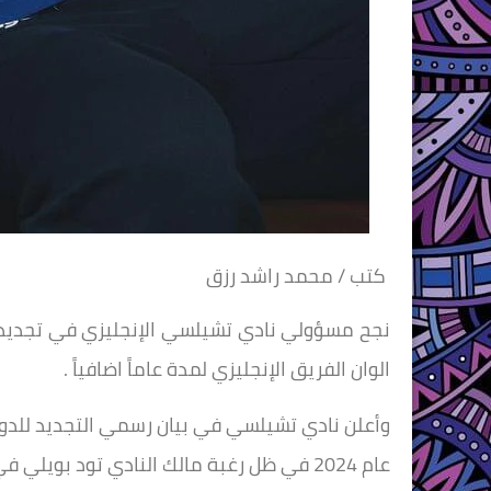
كتب / محمد راشد رزق
الوان الفريق الإنجليزي لمدة عاماً اضافياً .
وأعلن نادي تشيلسي في بيان رسمي التجديد للدو
عام 2024 في ظل رغبة مالك النادي تود بويلي في الحفاظ علي العناصر الاساسية للفريق.