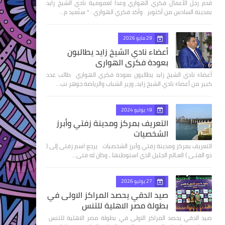
قدم رجل الأعمال فكري الهواري وعدا لعمومية نادي الشيخ زايد
بمدينة السادس من أكتوبر . وأكد فكري الهواري : " سنُعيد م…
29 مايو 2026
أعضاء نادي الشيخ زايد يطالبون
بعودة فكري الهواري
أعضاء نادي الشيخ زايد يطالبون بعودة فكري الهواري طالب عدد
كبير من أعضاء نادي الشيخ زايد، وزير الشباب والرياضة جوهر نب…
19 يوليو 2024
التعريف بمركز ومدينة زفتي وأبرز
الشخصيات
التعريف بمركز ومدينة زفتي وأبرز الشخصيات يرجع اسم زفتى إلى (
ذو الفتـى ) العـالم الجليل الذي استوطنها ، وكان له فتى…
27 يوليو 2026
صيد الدقي يحصد المراكز الاولى في
بطولة مصر الاهلية للتنس
صيد الدقي يحصد المراكز الاولى في بطولة مصر الاهلية للتنس