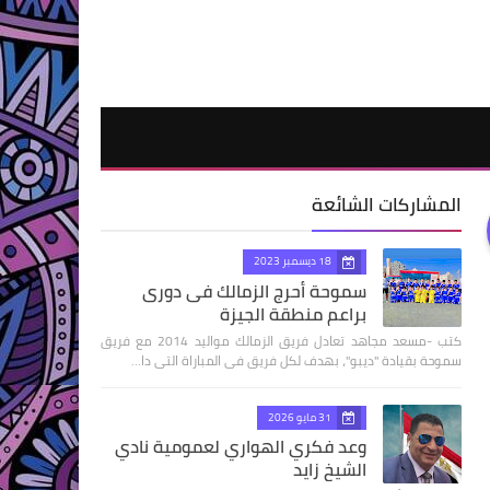
المشاركات الشائعة
18 ديسمبر 2023
سموحة أحرج الزمالك فى دورى
براعم منطقة الجيزة
كتب -مسعد مجاهد تعادل فريق الزمالك مواليد 2014 مع فريق
سموحة بقيادة "ديبو"، بهدف لكل فريق فى المباراة التى دا…
31 مايو 2026
وعد فكري الهواري لعمومية نادي
الشيخ زايد