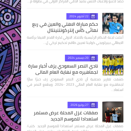
حصد لاعبو ولاعبات التنس بصيد الدقي المراكز الاولى في بطولة م…
22 أكتوبر 2024
حكم مباراة الاهلي والعين في ربع
نهائى كأس إنتركونتنينتال
أعلنت لجنة الحكام الرئيسية بالاتحاد الدولي لكرة القدم الفيفا برئاسة
الايطالي بييرلويجي كولينا تعيين طاقم تحكيم تركي ل…
20 ديسمبر 2024
نادي النصر السعودي يزف أخبار سارة
لجماهيره مع نهاية العام المالي
كشفت تقارير صحفية أن نادي النصر السعودي زف خبرًا سارًا
لجماهيره مع نهاية العام المالي 2023 -2024. ويطمع النصر في
استعاد…
27 يوليو 2026
صفقات غزل المحلة عرض مستمر
استعدادا للموسم الجديد
صفقات غزل المحلة عرض مستمر استعدادا للموسم الجديد كتب/