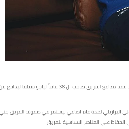
نجح مسؤولي نادي تشيلسي الإنجليزي في تجديد عقد مدافع الفريق صاحب ال 38 عاماً تياجو سيلفا ليدافع ع
لي البرازيلي لمدة عام اضافي ليستمر في صفوف الفريق جتي