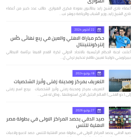
الهواري
أعضاء نادي الشيخ زايد يطالبون بعودة فكري الهواري طالب عدد كبير من أعضاء
نادي الشيخ زايد، وزير الشباب والرياضة جوهر نب…
22 أكتوبر 2024
حكم مباراة الاهلي والعين في ربع نهائى كأس
إنتركونتنينتال
أعلنت لجنة الحكام الرئيسية بالاتحاد الدولي لكرة القدم الفيفا برئاسة الايطالي
بييرلويجي كولينا تعيين طاقم تحكيم تركي ل…
19 يوليو 2024
التعريف بمركز ومدينة زفتي وأبرز الشخصيات
التعريف بمركز ومدينة زفتي وأبرز الشخصيات يرجع اسم زفتى
إلى ( ذو الفتـى ) العـالم الجليل الذي استوطنها ، وكان له فتى…
27 يوليو 2026
صيد الدقي يحصد المراكز الاولى في بطولة مصر
الاهلية للتنس
صيد الدقي يحصد المراكز الاولى في بطولة مصر الاهلية للتنس حصد لاعبو ولاعبات