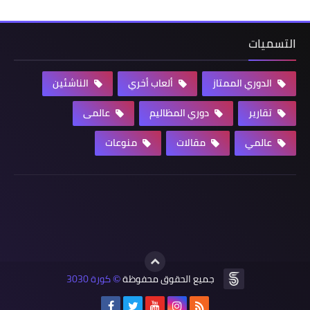
التسميات
الدوري الممتاز
ألعاب أخري
الناشئين
تقارير
دوري المظاليم
عالمى
عالمي
مقالات
منوعات
جميع الحقوق محفوظة
كورة 3030
©