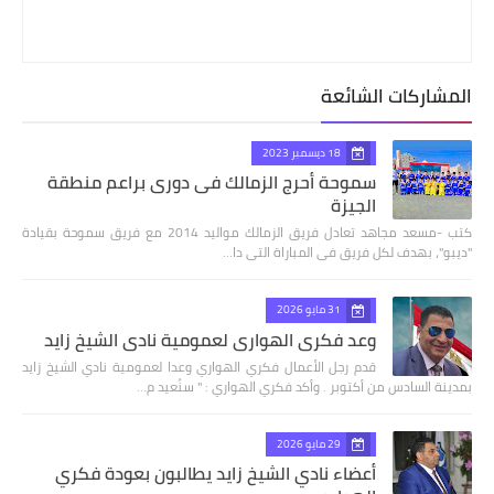
المشاركات الشائعة
18 ديسمبر 2023
سموحة أحرج الزمالك فى دورى براعم منطقة
الجيزة
كتب -مسعد مجاهد تعادل فريق الزمالك مواليد 2014 مع فريق سموحة بقيادة
"ديبو"، بهدف لكل فريق فى المباراة التى دا…
31 مايو 2026
وعد فكري الهواري لعمومية نادي الشيخ زايد
قدم رجل الأعمال فكري الهواري وعدا لعمومية نادي الشيخ زايد
بمدينة السادس من أكتوبر . وأكد فكري الهواري : " سنُعيد م…
29 مايو 2026
أعضاء نادي الشيخ زايد يطالبون بعودة فكري