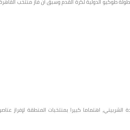
ولة طوكيو الدولية لكرة القدم وسبق أن فاز منتخب القاهرة
 الشربيني، اهتماما كبيرا بمنتخبات المنطقة لإفراز عناصر