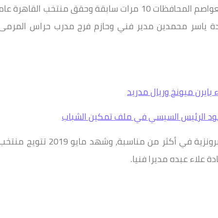
منتخب القاهرة شارك في الدورة الدولية الودية لعواصم المحافظات 10 مرات سابقة وحقق منتخب القاهرة عام
ت قيادة ياسر محمدين مدير فني وحازم فرج مدرب حراس المرمى
 بايرن ميونخ وريال مدريد
كما حقق منتخب القاهرة الميدالية الفضية و البرونزية في أكثر من مناسبة، وشهد مايو 2019 تتويج منت