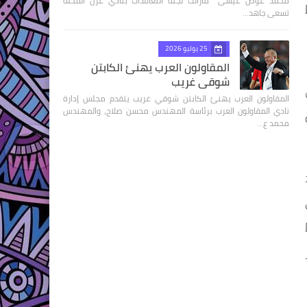
محمد عوض عيسى مازالت لجنة التعاقدات بنادي غزل المحلة
تسعى جاهد…
25 يوليو 2026
المقاولون العرب يهنئ الكابتن
شوقي غريب
المقاولون العرب يهنئ الكابتن شوقي غريب يتقدم مجلس إدارة
نادي المقاولون العرب برئاسة المهندس محسن صلاح، والمهندس
محمد ع…