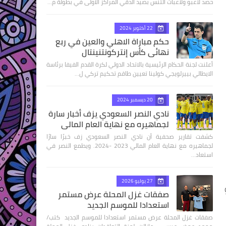
حصد لاعبو ولاعبات التنس بصيد الدقي المراكز الاولى في بطولة م…
22 أكتوبر 2024
حكم مباراة الاهلي والعين في ربع
نهائى كأس إنتركونتنينتال
أعلنت لجنة الحكام الرئيسية بالاتحاد الدولي لكرة القدم الفيفا برئاسة
الايطالي بييرلويجي كولينا تعيين طاقم تحكيم تركي ل…
20 ديسمبر 2024
نادي النصر السعودي يزف أخبار سارة
لجماهيره مع نهاية العام المالي
كشفت تقارير صحفية أن نادي النصر السعودي زف خبرًا سارًا
لجماهيره مع نهاية العام المالي 2023 -2024. ويطمع النصر في
استعاد…
27 يوليو 2026
صفقات غزل المحلة عرض مستمر
استعدادا للموسم الجديد
صفقات غزل المحلة عرض مستمر استعدادا للموسم الجديد كتب/