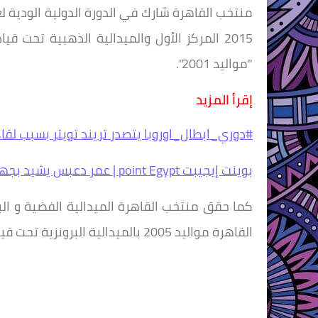
2015 المركز الأول والميدالية الذهبية تح
"مواليد 2001".
إقرأ المزيد
#دوري_ابطال_اوروبا يتصدر تريند تويتر بسبب لقاء
بوينت إيجيبت point Egypt | عمر دعبس يشيد بجهود الرئيس السيسي في ملف تمكين الشباب
القاهرة مواليد 2005 بالميدالية البرونزية تحت قيادة علاء عبده مديرا فنيا.