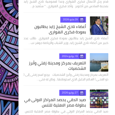
قدم رجل الأعمال فكري الهواري وعدا لعمومية نادي الشيخ زايد
بمدينة السادس من أكتوبر . وأكد فكري الهواري : " سنُعيد م…
29 مايو 2026
أعضاء نادي الشيخ زايد يطالبون
بعودة فكري الهواري
أعضاء نادي الشيخ زايد يطالبون بعودة فكري الهواري طالب عدد
كبير من أعضاء نادي الشيخ زايد، وزير الشباب والرياضة جوهر نب…
19 يوليو 2024
التعريف بمركز ومدينة زفتي وأبرز
الشخصيات
التعريف بمركز ومدينة زفتي وأبرز الشخصيات يرجع اسم زفتى إلى (
ذو الفتـى ) العـالم الجليل الذي استوطنها ، وكان له فتى…
27 يوليو 2026
صيد الدقي يحصد المراكز الاولى في
بطولة مصر الاهلية للتنس
صيد الدقي يحصد المراكز الاولى في بطولة مصر الاهلية للتنس