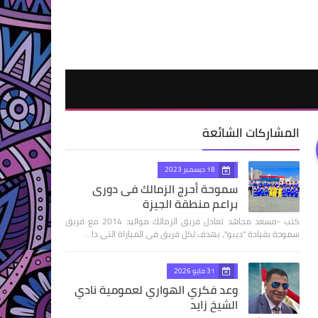
المشاركات الشائعة
18 ديسمبر 2023
سموحة أحرج الزمالك فى دورى
براعم منطقة الجيزة
كتب -مسعد مجاهد تعادل فريق الزمالك مواليد 2014 مع فريق
سموحة بقيادة "ديبو"، بهدف لكل فريق فى المباراة التى دا…
31 مايو 2026
وعد فكري الهواري لعمومية نادي
الشيخ زايد