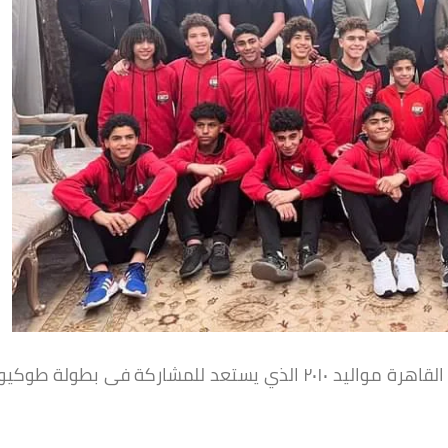
استقبلت محافظة القاهرة، اليوم الإثنين، منتخب القاهرة مواليد ٢٠١٠ الذي يستعد للمشاركة فى بطولة طوكيو