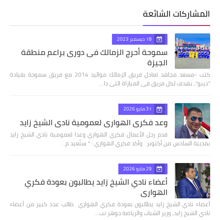
المشاركات الشائعة
18 ديسمبر 2023
سموحة أحرج الزمالك فى دورى براعم منطقة
الجيزة
كتب -مسعد مجاهد تعادل فريق الزمالك مواليد 2014 مع فريق سموحة بقيادة
"ديبو"، بهدف لكل فريق فى المباراة التى دا…
31 مايو 2026
وعد فكري الهواري لعمومية نادي الشيخ زايد
قدم رجل الأعمال فكري الهواري وعدا لعمومية نادي الشيخ زايد
بمدينة السادس من أكتوبر . وأكد فكري الهواري : " سنُعيد م…
29 مايو 2026
أعضاء نادي الشيخ زايد يطالبون بعودة فكري
الهواري
أعضاء نادي الشيخ زايد يطالبون بعودة فكري الهواري طالب عدد كبير من أعضاء
نادي الشيخ زايد، وزير الشباب والرياضة جوهر نب…