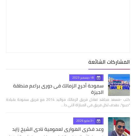
المشاركات الشائعة
18 ديسمبر 2023
سموحة أحرج الزمالك فى دورى براعم منطقة
الجيزة
كتب -مسعد مجاهد تعادل فريق الزمالك مواليد 2014 مع فريق سموحة بقيادة
"ديبو"، بهدف لكل فريق فى المباراة التى دا…
31 مايو 2026
وعد فكري الهواري لعمومية نادي الشيخ زايد