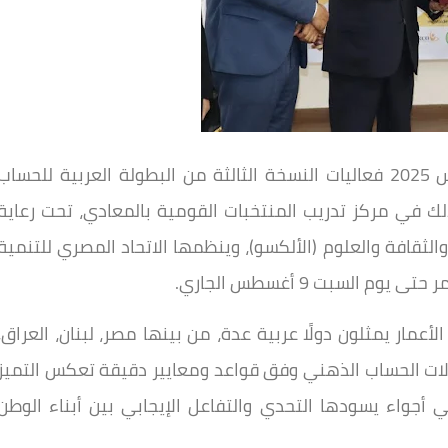
تنطلق يوم الخميس المقبل الموافق 7 أغسطس 2025 فعاليات النسخة الثالثة من البطولة العربية للحساب
عة من 10 دول عربية، وذلك في مركز تدريب المنتخبات القومية بالمعادي، تحت رعاية
والثقافة والعلوم (الألكسو)، وينظمها الاتحاد المصري للتنمية
السبت 9 أغسطس الجاري.
مار يمثلون دولًا عربية عدة، من بينها مصر، لبنان، العراق،
الات الحساب الذهني وفق قواعد ومعايير دقيقة تعكس التميز
ي أجواء يسودها التحدي والتفاعل الإيجابي بين أبناء الوطن