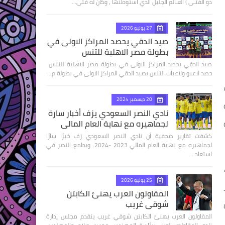
ذو الفتـى ) العـالم الجليل الذي استوطنها ، وكان له فتى…
27 يوليو 2026
صيد الدقي يحصد المراكز الاولى في
بطولة مصر الاهلية للتنس
صيد الدقي يحصد المراكز الاولى في بطولة مصر الاهلية للتنس
حصد لاعبو ولاعبات التنس بصيد الدقي المراكز الاولى في بطولة م…
20 ديسمبر 2024
نادي النصر السعودي يزف أخبار سارة
لجماهيره مع نهاية العام المالي
كشفت تقارير صحفية أن نادي النصر السعودي زف خبرًا سارًا
لجماهيره مع نهاية العام المالي 2023 -2024. ويطمع النصر في
استعاد…
25 يوليو 2026
المقاولون العرب يهنئ الكابتن
شوقي غريب
المقاولون العرب يهنئ الكابتن شوقي غريب يتقدم مجلس إدارة