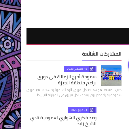
المشاركات الشائعة
18 ديسمبر 2023
سموحة أحرج الزمالك فى دورى
براعم منطقة الجيزة
كتب -مسعد مجاهد تعادل فريق الزمالك مواليد 2014 مع فريق
سموحة بقيادة "ديبو"، بهدف لكل فريق فى المباراة التى دا…
31 مايو 2026
وعد فكري الهواري لعمومية نادي
الشيخ زايد