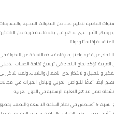
سنوات الماضية تنظيم عدد من البطولات المحلية والمسابقات
وبيك، الأمر الذي ساهم في بناء قاعدة قوية من الناشئين
نافسة إقليميًا ودوليًا.
الاتحاد، عن فخره واعتزازه بإقامة هذه النسخة من البطولة في
 العربية تؤكد نجاح الاتحاد في ترسيخ ثقافة الحساب الذهني
ير والتحليل والابتكار لدى الأطفال والشباب. ولفت شاكر إلى
ح أيضًا آفاقًا للتواصل العربي وتبادل الخبرات في مجالات
نشطة ضمن مناهج التعليم الرسمية في الدول العربية.
ومن المقرر أن يُقام الحفل الختامي للبطولة صباح السبت 9 أغسطس في تمام الساعة التاسعة والنصف، بحضور
أشرف صبحي وزير الشباب والرياضة، والوزير المفوض فيصل