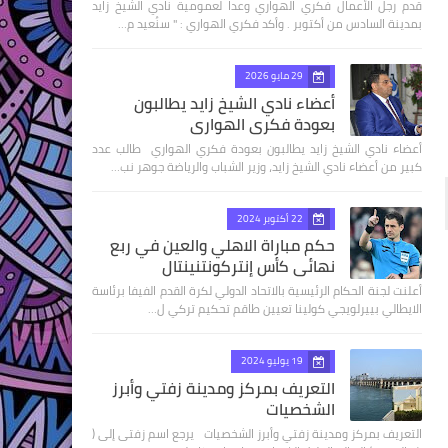
قدم رجل الأعمال فكري الهواري وعدا لعمومية نادي الشيخ زايد
بمدينة السادس من أكتوبر . وأكد فكري الهواري : " سنُعيد م…
29 مايو 2026
أعضاء نادي الشيخ زايد يطالبون
بعودة فكري الهواري
أعضاء نادي الشيخ زايد يطالبون بعودة فكري الهواري طالب عدد
كبير من أعضاء نادي الشيخ زايد، وزير الشباب والرياضة جوهر نب…
22 أكتوبر 2024
حكم مباراة الاهلي والعين في ربع
نهائى كأس إنتركونتنينتال
أعلنت لجنة الحكام الرئيسية بالاتحاد الدولي لكرة القدم الفيفا برئاسة
الايطالي بييرلويجي كولينا تعيين طاقم تحكيم تركي ل…
19 يوليو 2024
التعريف بمركز ومدينة زفتي وأبرز
الشخصيات
التعريف بمركز ومدينة زفتي وأبرز الشخصيات يرجع اسم زفتى إلى (