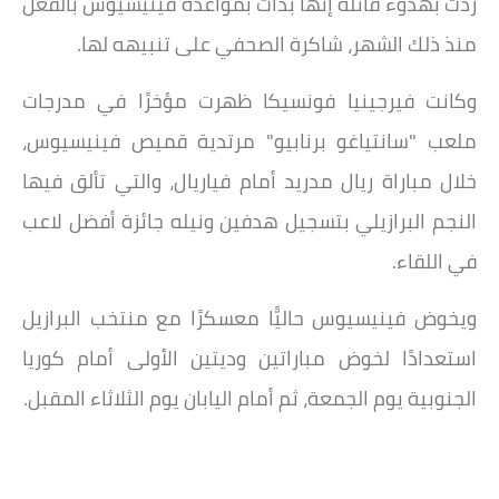
ردت بهدوء قائلة إنها بدأت بمواعدة فينيسيوس بالفعل
منذ ذلك الشهر، شاكرة الصحفي على تنبيهه لها.
وكانت فيرجينيا فونسيكا ظهرت مؤخرًا في مدرجات
ملعب "سانتياغو برنابيو" مرتدية قميص فينيسيوس،
خلال مباراة ريال مدريد أمام فياريال، والتي تألق فيها
النجم البرازيلي بتسجيل هدفين ونيله جائزة أفضل لاعب
في اللقاء.
ويخوض فينيسيوس حاليًّا معسكرًا مع منتخب البرازيل
استعدادًا لخوض مباراتين وديتين الأولى أمام كوريا
الجنوبية يوم الجمعة، ثم أمام اليابان يوم الثلاثاء المقبل.