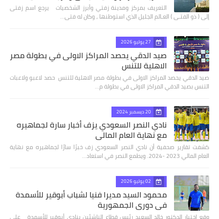
التعريف بمركز ومدينة زفتي وأبرز الشخصيات يرجع اسم زفتى
إلى ( ذو الفتـى ) العـالم الجليل الذي استوطنها ، وكان له فتى…
27 يوليو 2026
صيد الدقي يحصد المراكز الاولى في بطولة مصر
الاهلية للتنس
صيد الدقي يحصد المراكز الاولى في بطولة مصر الاهلية للتنس حصد لاعبو ولاعبات
التنس بصيد الدقي المراكز الاولى في بطولة م…
20 ديسمبر 2024
نادي النصر السعودي يزف أخبار سارة لجماهيره
مع نهاية العام المالي
كشفت تقارير صحفية أن نادي النصر السعودي زف خبرًا سارًا لجماهيره مع نهاية
العام المالي 2023 -2024. ويطمع النصر في استعاد…
02 يوليو 2026
محمود السيد مديرا فنيا لشباب أبوقير للأسمدة
في دوري الجمهورية
وقع اختيار الدكتور خالد السعيد رئيس قطاع الناشئين بنادي أبوقير للأسمدة علي