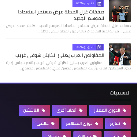
27 يوليو 2026
صفقات غزل المحلة عرض مستمر استعدادا
للموسم الجديد
صفقات غزل المحلة عرض مستمر استعدادا للموسم الجديد كتب/ محمد عوض
عيسى مازالت لجنة التعاقدات بنادي غزل المحلة تسعى جاهد…
25 يوليو 2026
المقاولون العرب يهنئ الكابتن شوقي غريب
المقاولون العرب يهنئ الكابتن شوقي غريب يتقدم مجلس إدارة
نادي المقاولون العرب برئاسة المهندس محسن صلاح، والمهندس محمد ع…
التسميات
الدوري الممتاز
ألعاب أخري
الناشئين
تقارير
دوري المظاليم
عالمى
عالمي
مقالات
منوعات