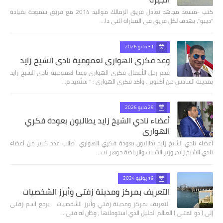
كتب -مسعد مجاهد تعادل فريق الزمالك مواليد 2014 مع فريق سموحة بقيادة
"ديبو"، بهدف لكل فريق فى المباراة التى دا…
31 مايو 2026
وعد فكري الهواري لعمومية نادي الشيخ زايد
قدم رجل الأعمال فكري الهواري وعدا لعمومية نادي الشيخ زايد
بمدينة السادس من أكتوبر . وأكد فكري الهواري : " سنُعيد م…
29 مايو 2026
أعضاء نادي الشيخ زايد يطالبون بعودة فكري
الهواري
أعضاء نادي الشيخ زايد يطالبون بعودة فكري الهواري طالب عدد كبير من أعضاء
نادي الشيخ زايد، وزير الشباب والرياضة جوهر نب…
19 يوليو 2024
التعريف بمركز ومدينة زفتي وأبرز الشخصيات
التعريف بمركز ومدينة زفتي وأبرز الشخصيات يرجع اسم زفتى
إلى ( ذو الفتـى ) العـالم الجليل الذي استوطنها ، وكان له فتى…