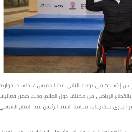
يشهد المؤتمر والمعرض الرياضى الدولى "سبورتس إكسبو" فى يومه الثانى غدا الخميس 7 جلسات حوار
بالقطاع الرياضى من مختلف دول العالم، وذلك ضمن فعاليات
والمعرض المقام فى الفترة 22-25 فبراير الجارى تحت رعاية فخامة السيد الرئيس عبد الفتاح السيسي