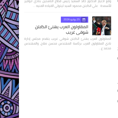
وقع اختيار الدكتور خالد السعيد رئيس قطاع الناشئين بنادي أبوقير
للأسمدة علي الكابتن محمود السيد ليتولي القياده الفنيه …
25 يوليو 2026
المقاولون العرب يهنئ الكابتن
شوقي غريب
المقاولون العرب يهنئ الكابتن شوقي غريب يتقدم مجلس إدارة
نادي المقاولون العرب برئاسة المهندس محسن صلاح، والمهندس
محمد ع…