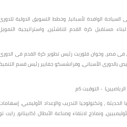
لسياحة الوافدة لأسبانيا، وخطط التسويق الدولية للدورى
بناء مستقبل كرة القدم للناشئين، واستراتيجية التمويل
ى فى مصر، وخوان فلوريت رئيس تطوير كرة القدم فى الدورى
خيص بالدورى الأسبانى، وفرانشسكو جفايير رئيس قسم التنمية
رياضيين) - التوقيت 5م
الحديثة ، وتكنولوجيا التدريب والإعداد الأوليمبي، إسهامات
وليمبيين، ونماذج لانتقاء وصناعة الأبطال (كابيتانو، رايت تو