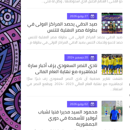
ذو الفتـى ) العـالم الجليل الذي استوطنها ، وكان له فتى…
27 يوليو 2026
صيد الدقي يحصد المراكز الاولى في
بطولة مصر الاهلية للتنس
صيد الدقي يحصد المراكز الاولى في بطولة مصر الاهلية للتنس
حصد لاعبو ولاعبات التنس بصيد الدقي المراكز الاولى في بطولة م…
20 ديسمبر 2024
نادي النصر السعودي يزف أخبار سارة
لجماهيره مع نهاية العام المالي
كشفت تقارير صحفية أن نادي النصر السعودي زف خبرًا سارًا
ية
لجماهيره مع نهاية العام المالي 2023 -2024. ويطمع النصر في
استعاد…
02 يوليو 2026
محمود السيد مديرا فنيا لشباب
أبوقير للأسمدة في دوري
الجمهورية