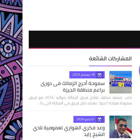
المشاركات الشائعة
18 ديسمبر 2023
سموحة أحرج الزمالك فى دورى
براعم منطقة الجيزة
كتب -مسعد مجاهد تعادل فريق الزمالك مواليد 2014 مع فريق
سموحة بقيادة "ديبو"، بهدف لكل فريق فى المباراة التى دا…
31 مايو 2026
وعد فكري الهواري لعمومية نادي
الشيخ زايد