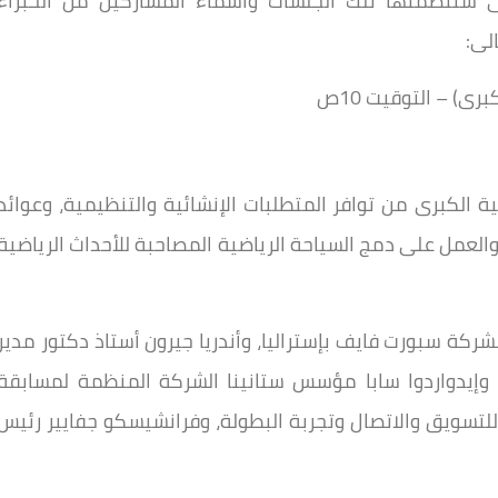
لتى ستتضمنها تلك الجلسات وأسماء المشاركين من الخبراء
الى:
ى) – التوقيت 10ص
 الكبرى من توافر المتطلبات الإنشائية والتنظيمية، وعوائد
العمل على دمج السياحة الرياضية المصاحبة للأحداث الرياضية
ركة سبورت فايف بإستراليا، وأندريا جيرون أستاذ دكتور مدير
، وإيدواردوا سابا مؤسس ستانينا الشركة المنظمة لمسابقة
 للتسويق والاتصال وتجربة البطولة، وفرانشيسكو جفايير رئيس