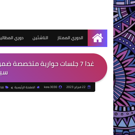
الدوري الممتاز
الناشئين
دوري المظالي
الرئيسية
غدا 7 جلسات حوارية متخصصة ض
سبو
22 فبراير 2023
kora 3030
الصفحة الرئيسية
تقار