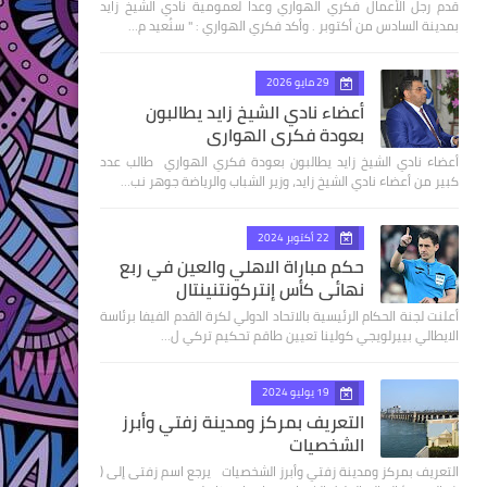
قدم رجل الأعمال فكري الهواري وعدا لعمومية نادي الشيخ زايد
بمدينة السادس من أكتوبر . وأكد فكري الهواري : " سنُعيد م…
29 مايو 2026
أعضاء نادي الشيخ زايد يطالبون
بعودة فكري الهواري
أعضاء نادي الشيخ زايد يطالبون بعودة فكري الهواري طالب عدد
كبير من أعضاء نادي الشيخ زايد، وزير الشباب والرياضة جوهر نب…
22 أكتوبر 2024
حكم مباراة الاهلي والعين في ربع
نهائى كأس إنتركونتنينتال
أعلنت لجنة الحكام الرئيسية بالاتحاد الدولي لكرة القدم الفيفا برئاسة
الايطالي بييرلويجي كولينا تعيين طاقم تحكيم تركي ل…
19 يوليو 2024
التعريف بمركز ومدينة زفتي وأبرز
الشخصيات
التعريف بمركز ومدينة زفتي وأبرز الشخصيات يرجع اسم زفتى إلى (