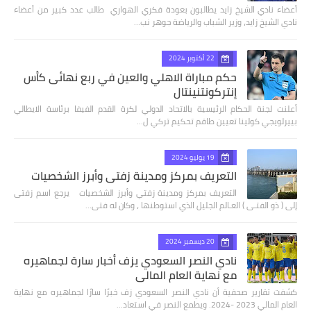
أعضاء نادي الشيخ زايد يطالبون بعودة فكري الهواري طالب عدد كبير من أعضاء
نادي الشيخ زايد، وزير الشباب والرياضة جوهر نب…
22 أكتوبر 2024
حكم مباراة الاهلي والعين في ربع نهائى كأس
إنتركونتنينتال
أعلنت لجنة الحكام الرئيسية بالاتحاد الدولي لكرة القدم الفيفا برئاسة الايطالي
بييرلويجي كولينا تعيين طاقم تحكيم تركي ل…
19 يوليو 2024
التعريف بمركز ومدينة زفتي وأبرز الشخصيات
التعريف بمركز ومدينة زفتي وأبرز الشخصيات يرجع اسم زفتى
إلى ( ذو الفتـى ) العـالم الجليل الذي استوطنها ، وكان له فتى…
20 ديسمبر 2024
نادي النصر السعودي يزف أخبار سارة لجماهيره
مع نهاية العام المالي
كشفت تقارير صحفية أن نادي النصر السعودي زف خبرًا سارًا لجماهيره مع نهاية
العام المالي 2023 -2024. ويطمع النصر في استعاد…