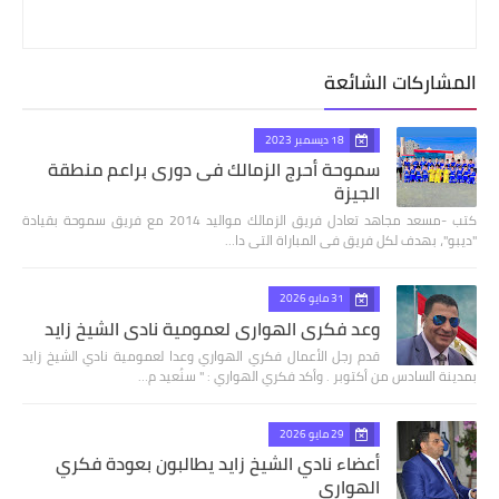
المشاركات الشائعة
18 ديسمبر 2023
سموحة أحرج الزمالك فى دورى براعم منطقة
الجيزة
كتب -مسعد مجاهد تعادل فريق الزمالك مواليد 2014 مع فريق سموحة بقيادة
"ديبو"، بهدف لكل فريق فى المباراة التى دا…
31 مايو 2026
وعد فكري الهواري لعمومية نادي الشيخ زايد
قدم رجل الأعمال فكري الهواري وعدا لعمومية نادي الشيخ زايد
بمدينة السادس من أكتوبر . وأكد فكري الهواري : " سنُعيد م…
29 مايو 2026
أعضاء نادي الشيخ زايد يطالبون بعودة فكري
الهواري