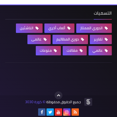
التسميات
الدوري الممتاز
ألعاب أخري
الناشئين
تقارير
دوري المظاليم
عالمى
عالمي
مقالات
منوعات
جميع الحقوق محفوظة
كورة 3030
©