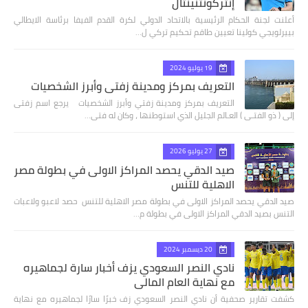
إنتركونتنينتال
أعلنت لجنة الحكام الرئيسية بالاتحاد الدولي لكرة القدم الفيفا برئاسة الايطالي
بييرلويجي كولينا تعيين طاقم تحكيم تركي ل…
19 يوليو 2024
التعريف بمركز ومدينة زفتي وأبرز الشخصيات
التعريف بمركز ومدينة زفتي وأبرز الشخصيات يرجع اسم زفتى
إلى ( ذو الفتـى ) العـالم الجليل الذي استوطنها ، وكان له فتى…
27 يوليو 2026
صيد الدقي يحصد المراكز الاولى في بطولة مصر
الاهلية للتنس
صيد الدقي يحصد المراكز الاولى في بطولة مصر الاهلية للتنس حصد لاعبو ولاعبات
التنس بصيد الدقي المراكز الاولى في بطولة م…
20 ديسمبر 2024
نادي النصر السعودي يزف أخبار سارة لجماهيره
مع نهاية العام المالي
كشفت تقارير صحفية أن نادي النصر السعودي زف خبرًا سارًا لجماهيره مع نهاية