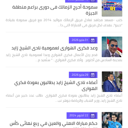
سموحة أحرج الزمالك فى دورى براعم منطقة
الجيزة
كتب -مسعد مجاهد تعادل فريق الزمالك مواليد 2014 مع فريق سموحة بقيادة
"ديبو"، بهدف لكل فريق فى المباراة التى دا…
31 مايو 2026
وعد فكري الهواري لعمومية نادي الشيخ زايد
قدم رجل الأعمال فكري الهواري وعدا لعمومية نادي الشيخ زايد
بمدينة السادس من أكتوبر . وأكد فكري الهواري : " سنُعيد م…
29 مايو 2026
أعضاء نادي الشيخ زايد يطالبون بعودة فكري
الهواري
أعضاء نادي الشيخ زايد يطالبون بعودة فكري الهواري طالب عدد كبير من أعضاء
نادي الشيخ زايد، وزير الشباب والرياضة جوهر نب…
22 أكتوبر 2024
حكم مباراة الاهلي والعين في ربع نهائى كأس