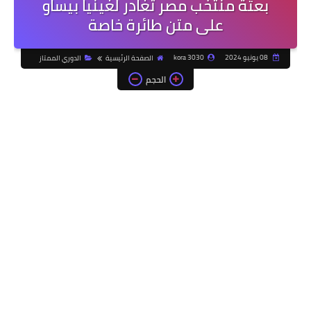
بعثة منتخب مصر تغادر لغينيا بيساو
على متن طائرة خاصة
08 يونيو 2024
kora 3030
الصفحة الرئيسية
الدوري الممتاز
الحجم