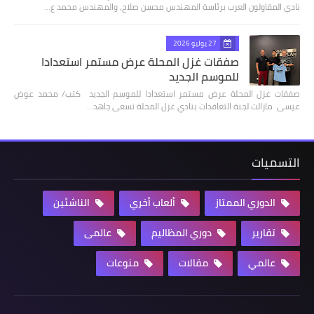
نادي المقاولون العرب برئاسة المهندس محسن صلاح، والمهندس محمد ع…
27 يوليو 2026
صفقات غزل المحلة عرض مستمر استعدادا
للموسم الجديد
صفقات غزل المحلة عرض مستمر استعدادا للموسم الجديد كتب/ محمد عوض
عيسى مازالت لجنة التعاقدات بنادي غزل المحلة تسعى جاهد…
التسميات
الدوري الممتاز
ألعاب أخري
الناشئين
تقارير
دوري المظاليم
عالمى
عالمي
مقالات
منوعات