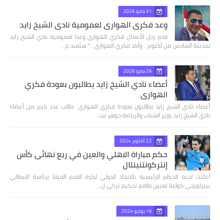
31 مايو 2026
وعد فكري الهواري لعمومية نادي الشيخ زايد
قدم رجل الأعمال فكري الهواري وعدا لعمومية نادي الشيخ زايد
بمدينة السادس من أكتوبر . وأكد فكري الهواري : " سنُعيد م…
29 مايو 2026
أعضاء نادي الشيخ زايد يطالبون بعودة فكري
الهواري
أعضاء نادي الشيخ زايد يطالبون بعودة فكري الهواري طالب عدد كبير من أعضاء
نادي الشيخ زايد، وزير الشباب والرياضة جوهر نب…
22 أكتوبر 2024
حكم مباراة الاهلي والعين في ربع نهائى كأس
إنتركونتنينتال
أعلنت لجنة الحكام الرئيسية بالاتحاد الدولي لكرة القدم الفيفا برئاسة الايطالي
بييرلويجي كولينا تعيين طاقم تحكيم تركي ل…
19 يوليو 2024