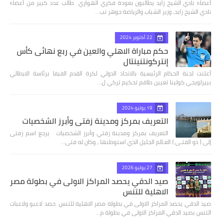
أعضاء نادي الشيخ زايد يطالبون بعودة فكري الهواري طالب عدد كبير من أعضاء
نادي الشيخ زايد، وزير الشباب والرياضة جوهر نب…
22 أكتوبر 2024
حكم مباراة الاهلي والعين في ربع نهائى كأس
إنتركونتنينتال
أعلنت لجنة الحكام الرئيسية بالاتحاد الدولي لكرة القدم الفيفا برئاسة الايطالي
بييرلويجي كولينا تعيين طاقم تحكيم تركي ل…
19 يوليو 2024
التعريف بمركز ومدينة زفتي وأبرز الشخصيات
التعريف بمركز ومدينة زفتي وأبرز الشخصيات يرجع اسم زفتى
إلى ( ذو الفتـى ) العـالم الجليل الذي استوطنها ، وكان له فتى…
27 يوليو 2026
صيد الدقي يحصد المراكز الاولى في بطولة مصر
الاهلية للتنس
صيد الدقي يحصد المراكز الاولى في بطولة مصر الاهلية للتنس حصد لاعبو ولاعبات
التنس بصيد الدقي المراكز الاولى في بطولة م…