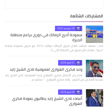
المشاركات الشائعة
18 ديسمبر 2023
سموحة أحرج الزمالك فى دورى براعم منطقة
الجيزة
كتب -مسعد مجاهد تعادل فريق الزمالك مواليد 2014 مع فريق سموحة بقيادة
"ديبو"، بهدف لكل فريق فى المباراة التى دا…
31 مايو 2026
وعد فكري الهواري لعمومية نادي الشيخ زايد
قدم رجل الأعمال فكري الهواري وعدا لعمومية نادي الشيخ زايد
بمدينة السادس من أكتوبر . وأكد فكري الهواري : " سنُعيد م…
29 مايو 2026
أعضاء نادي الشيخ زايد يطالبون بعودة فكري
الهواري