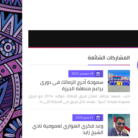
المشاركات الشائعة
18 ديسمبر 2023
سموحة أحرج الزمالك فى دورى
براعم منطقة الجيزة
كتب -مسعد مجاهد تعادل فريق الزمالك مواليد 2014 مع فريق
سموحة بقيادة "ديبو"، بهدف لكل فريق فى المباراة التى دا…
31 مايو 2026
وعد فكري الهواري لعمومية نادي
الشيخ زايد