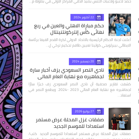
حصد لاعبو ولاعبات التنس بصيد الدقي المراكز الاولى في بطولة م…
22 أكتوبر 2024
حكم مباراة الاهلي والعين في ربع
نهائى كأس إنتركونتنينتال
ولة
أعلنت لجنة الحكام الرئيسية بالاتحاد الدولي لكرة القدم الفيفا برئاسة
الايطالي بييرلويجي كولينا تعيين طاقم تحكيم تركي ل…
20 ديسمبر 2024
نادي النصر السعودي يزف أخبار سارة
لجماهيره مع نهاية العام المالي
كشفت تقارير صحفية أن نادي النصر السعودي زف خبرًا سارًا
ت الدقيقة 55
لجماهيره مع نهاية العام المالي 2023 -2024. ويطمع النصر في
استعاد…
27 يوليو 2026
صفقات غزل المحلة عرض مستمر
استعدادا للموسم الجديد
صفقات غزل المحلة عرض مستمر استعدادا للموسم الجديد كتب/