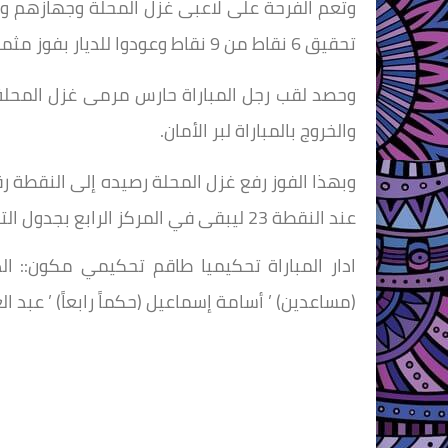
وتعم الفرحة على لاعبى غزل المحلة وجهازهم وال
تحقيق 6 نقاط من 9 نقاط وعودوا للديار بفوز مثمر ومستحق وشكل جديد لزعيم الفلاحين .
وحصد لقب رجل المباراة حارس مرمى غزل المحلة ع
والخروج بالمباراة لبر الأمان.
عند النقطة 23 ليبقى في المركز الرابع بجدول الترتيب.
ادار المباراة تحكيميا طاقم تحكيمي مكون:: الد
(مساعدين) ’ أسامة إسماعيل (حكماً رابعاً) ’ عبد ا