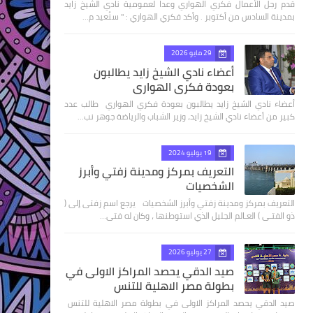
قدم رجل الأعمال فكري الهواري وعدا لعمومية نادي الشيخ زايد
بمدينة السادس من أكتوبر . وأكد فكري الهواري : " سنُعيد م…
29 مايو 2026
أعضاء نادي الشيخ زايد يطالبون
بعودة فكري الهواري
أعضاء نادي الشيخ زايد يطالبون بعودة فكري الهواري طالب عدد
كبير من أعضاء نادي الشيخ زايد، وزير الشباب والرياضة جوهر نب…
19 يوليو 2024
التعريف بمركز ومدينة زفتي وأبرز
الشخصيات
التعريف بمركز ومدينة زفتي وأبرز الشخصيات يرجع اسم زفتى إلى (
ذو الفتـى ) العـالم الجليل الذي استوطنها ، وكان له فتى…
27 يوليو 2026
صيد الدقي يحصد المراكز الاولى في
بطولة مصر الاهلية للتنس
صيد الدقي يحصد المراكز الاولى في بطولة مصر الاهلية للتنس