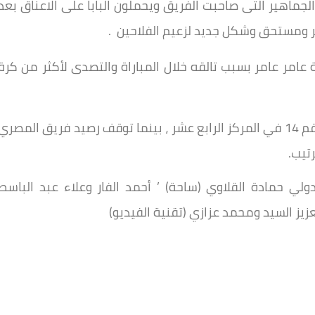
جماهير التى صاحبت الفريق ويحملون البابا على الاعناق بعد
امر عامر بسبب تالقه خلال المباراة والتصدى لأكثر من كرة
وبهذا الفوز رفع غزل المحلة رصيده إلى النقطة رقم 14 في المركز الرابع عشر ، بينما توقف رصيد فريق المصري
ولي حمادة القلاوي (ساحة) ’ أحمد الفار وعلاء عبد الباسط
لعزيز السيد ومحمد عزازي (تقنية الفيديو)