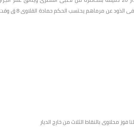
ومحمد جابر ويحيى زكريا ومن خلفهم عامرعامر فى الذود عن مرماهم يحتسب الحكم حمادة القلاوى 8 ق
فوز محلاوى بالنقاط الثلاث من خارج الديار