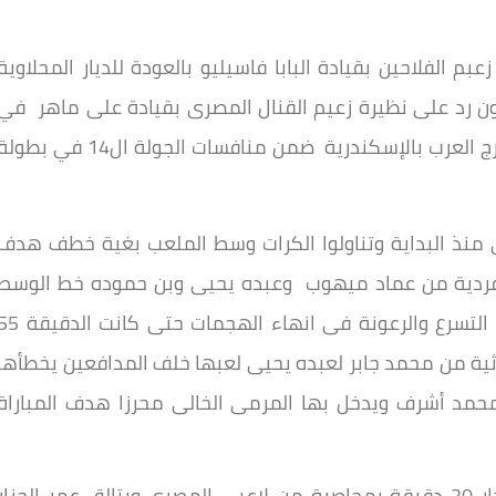
 الفلاحين بقيادة البابا فاسيليو بالعودة للديار المحلاوية
 رد على نظيرة زعيم القنال المصرى بقيادة على ماهر في
اللقاء الذي جمع الفريقين ، علي استاد الجيش ببرج العرب بالإسكندرية ضمن منافسات الجولة ال14 في بط
ى منذ البداية وتناولوا الكرات وسط الملعب بغية خطف هدف
ت فردية من عماد ميهوب وعبده يحيى وبن حموده خط الوسط
مورى توريه وبن شرقى ولكن دون جدوى بسبب التسرع والرعونة فى انهاء الهجمات حتى كان
ثية من محمد جابر لعبده يحيى لعبها خلف المدافعين يخطأها
 أشرف ويدخل بها المرمى الخالى محرزا هدف المباراة
بعدها يلعب غزل المحلة دفاعيا متكتلا على مدار 20 دقيقة بمحاصرة من لاعبى المصرى ويتالق عمر الجزار