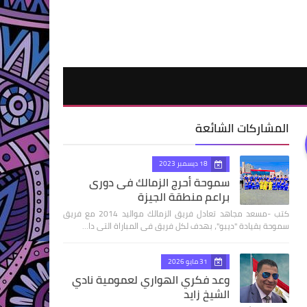
المشاركات الشائعة
18 ديسمبر 2023
سموحة أحرج الزمالك فى دورى
براعم منطقة الجيزة
كتب -مسعد مجاهد تعادل فريق الزمالك مواليد 2014 مع فريق
سموحة بقيادة "ديبو"، بهدف لكل فريق فى المباراة التى دا…
31 مايو 2026
وعد فكري الهواري لعمومية نادي
الشيخ زايد