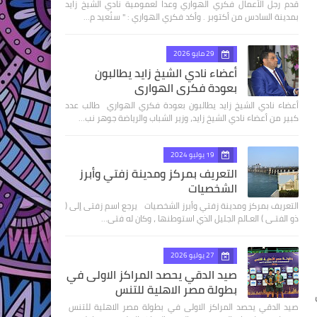
قدم رجل الأعمال فكري الهواري وعدا لعمومية نادي الشيخ زايد
بمدينة السادس من أكتوبر . وأكد فكري الهواري : " سنُعيد م…
29 مايو 2026
أعضاء نادي الشيخ زايد يطالبون
بعودة فكري الهواري
أعضاء نادي الشيخ زايد يطالبون بعودة فكري الهواري طالب عدد
كبير من أعضاء نادي الشيخ زايد، وزير الشباب والرياضة جوهر نب…
19 يوليو 2024
التعريف بمركز ومدينة زفتي وأبرز
الشخصيات
التعريف بمركز ومدينة زفتي وأبرز الشخصيات يرجع اسم زفتى إلى (
ذو الفتـى ) العـالم الجليل الذي استوطنها ، وكان له فتى…
27 يوليو 2026
صيد الدقي يحصد المراكز الاولى في
بطولة مصر الاهلية للتنس
صيد الدقي يحصد المراكز الاولى في بطولة مصر الاهلية للتنس