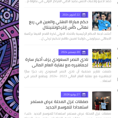
حصد لاعبو ولاعبات التنس بصيد الدقي المراكز الاولى في بطولة م…
22 أكتوبر 2024
حكم مباراة الاهلي والعين في ربع
نهائى كأس إنتركونتنينتال
أعلنت لجنة الحكام الرئيسية بالاتحاد الدولي لكرة القدم الفيفا برئاسة
الايطالي بييرلويجي كولينا تعيين طاقم تحكيم تركي ل…
20 ديسمبر 2024
نادي النصر السعودي يزف أخبار سارة
لجماهيره مع نهاية العام المالي
كشفت تقارير صحفية أن نادي النصر السعودي زف خبرًا سارًا
لجماهيره مع نهاية العام المالي 2023 -2024. ويطمع النصر في
استعاد…
27 يوليو 2026
صفقات غزل المحلة عرض مستمر
استعدادا للموسم الجديد
صفقات غزل المحلة عرض مستمر استعدادا للموسم الجديد كتب/