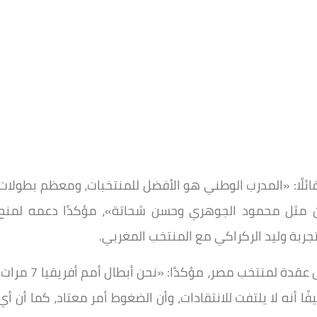
ائلًا: «المدرب الوطني هو الأفضل للمنتخبات، ومعظم بطولات
ن مثل محمود الجوهري وحسن شحاتة»، مؤكدًا دعمه لمنح
تجربة وليد الركراكي مع المنتخب المغربي.
وشدد حسام حسن على أن منتخب السنغال لا يمثل عقدة لمنتخب مصر، مؤكدًا: «نحن أبطال أمم أفريقيا 7 
أنه لا يلتفت للانتقادات، وأن الضغوط أمر معتاد، كما أن أي