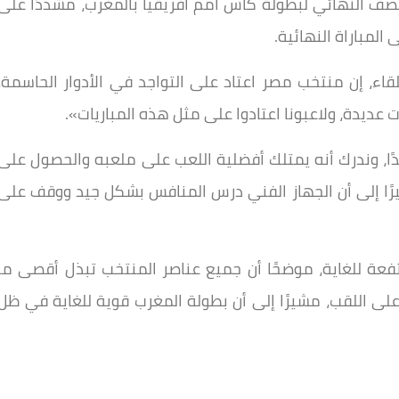
 نصف النهائي لبطولة كأس أمم أفريقيا بالمغرب، مشددًا على
المباراة النهائية.
اء، إن منتخب مصر اعتاد على التواجد في الأدوار الحاسمة،
 عديدة، ولاعبونا اعتادوا على مثل هذه المباريات».
ًا، وندرك أنه يمتلك أفضلية اللعب على ملعبه والحصول على
لفوز»، مشيرًا إلى أن الجهاز الفني درس المنافس بشكل جيد ووقف على
تفعة للغاية، موضحًا أن جميع عناصر المنتخب تبذل أقصى ما
على اللقب، مشيرًا إلى أن بطولة المغرب قوية للغاية في ظل